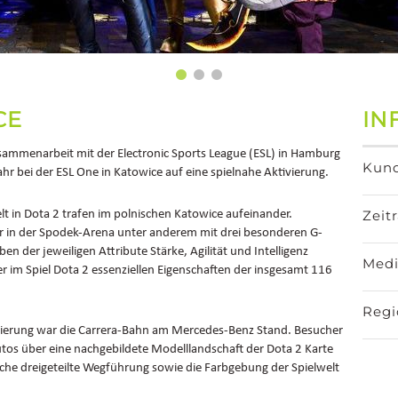
CE
IN
sammenarbeit mit der Electronic Sports League (ESL) in Hamburg
Kun
hr bei der ESL One in Katowice auf eine spielnahe Aktivierung.
Zeit
t in Dota 2 trafen im polnischen Katowice aufeinander.
r in der Spodek-Arena unter anderem mit drei besonderen G-
ben der jeweiligen Attribute Stärke, Agilität und Intelligenz
Med
r im Spiel Dota 2 essenziellen Eigenschaften der insgesamt 116
Regi
tivierung war die Carrera-Bahn am Mercedes-Benz Stand. Besucher
os über eine nachgebildete Modelllandschaft der Dota 2 Karte
che dreigeteilte Wegführung sowie die Farbgebung der Spielwelt