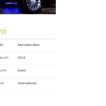
FO
de
Mercedes-Benz
raum
2019
ium
Event
on
International