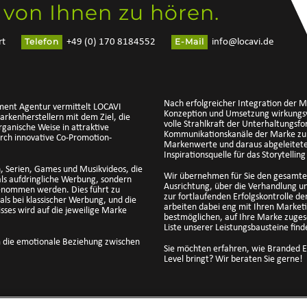
 von Ihnen zu hören.
Telefon
E-Mail
rt
+49 (0) 170 8184552
info@locavi.de
Nach erfolgreicher Integration der 
nment Agentur vermittelt LOCAVI
Konzeption und Umsetzung wirkungs
kenherstellern mit dem Ziel, die
volle Strahlkraft der Unterhaltungsf
ganische Weise in attraktive
Kommunikationskanäle der Marke zu t
rch innovative Co-Promotion-
Markenwerte und daraus abgeleitete,
Inspirationsquelle für das Storytelli
, Serien, Games und Musikvideos, die
Wir übernehmen für Sie den gesamten
als aufdringliche Werbung, sondern
Ausrichtung, über die Verhandlung un
genommen werden. Dies führt zu
zur fortlaufenden Erfolgskontrolle
ls bei klassischer Werbung, und die
arbeiten dabei eng mit Ihren Marke
sses wird auf die jeweilige Marke
bestmöglichen, auf Ihre Marke zuges
Liste unserer Leistungsbausteine find
m die emotionale Beziehung zwischen
Sie möchten erfahren, wie Branded E
Level bringt? Wir beraten Sie gerne!